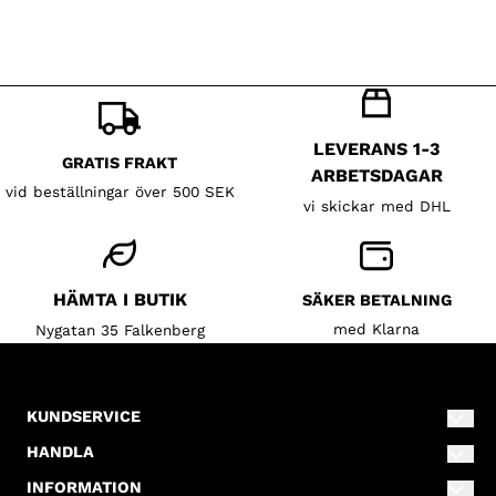
LEVERANS 1-3
GRATIS FRAKT
ARBETSDAGAR
vid beställningar över 500 SEK
vi skickar med DHL
HÄMTA I BUTIK
SÄKER BETALNING
med Klarna
Nygatan 35 Falkenberg
KUNDSERVICE
info@lillahalsokompaniet.se
HANDLA
0346-80110
Villkor
INFORMATION