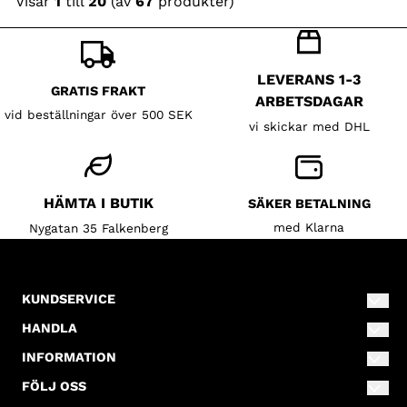
Visar
1
till
20
(av
67
produkter)
LEVERANS 1-3
GRATIS FRAKT
ARBETSDAGAR
vid beställningar över 500 SEK
vi skickar med DHL
HÄMTA I BUTIK
SÄKER BETALNING
med Klarna
Nygatan 35 Falkenberg
KUNDSERVICE
info@lillahalsokompaniet.se
HANDLA
0346-80110
Villkor
INFORMATION
Nygatan 35
Om oss
Kontakta oss
FÖLJ OSS
311 31