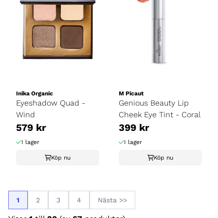
Inika Organic
M Picaut
Eyeshadow Quad -
Genious Beauty Lip
Wind
Cheek Eye Tint - Coral
579 kr
399 kr
I lager
I lager
Köp nu
Köp nu
1
2
3
4
Nästa >>