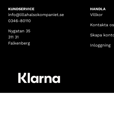
KUNDSERVICE
HANDLA
info@lillahalsokompaniet.se
Villkor
0346-80110
Kontakta os
Nygatan 35
Skapa kont
311 31
Falkenberg
Inloggning