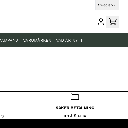
Swedish
KAMPANJ
VARUMÄRKEN
VAD ÄR NYTT
SÄKER BETALNING
med Klarna
rg