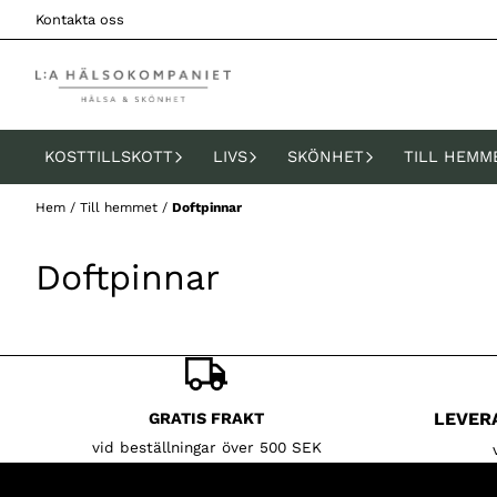
Hoppa till innehåll
Kontakta oss
KOSTTILLSKOTT
LIVS
SKÖNHET
TILL HEMM
Hem
/
Till hemmet
/
Doftpinnar
Doftpinnar
LEVER
GRATIS FRAKT
vid beställningar över 500 SEK