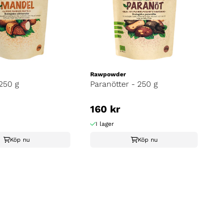
Rawpowder
250 g
Paranötter - 250 g
160 kr
I lager
Köp nu
Köp nu