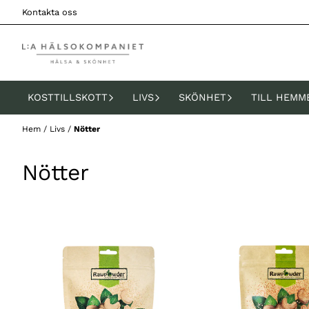
Hoppa till innehåll
Kontakta oss
KOSTTILLSKOTT
LIVS
SKÖNHET
TILL HEMM
Hem
/
Livs
/
Nötter
Nötter