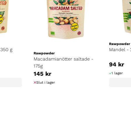
Rawpowder
 350 g
Mandel - 
Rawpowder
Macadamianötter saltade -
94 kr
175g
145 kr
I lager
Slut i lager