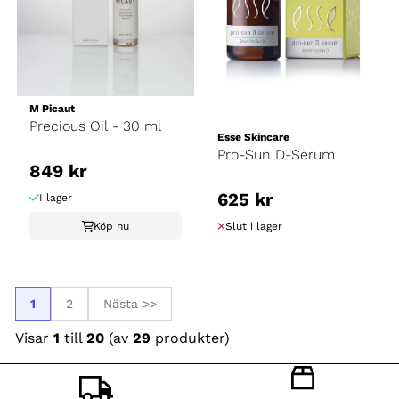
M Picaut
Precious Oil - 30 ml
Esse Skincare
Pro-Sun D-Serum
849 kr
625 kr
I lager
Köp nu
Slut i lager
1
2
Nästa >>
Visar
1
till
20
(av
29
produkter)