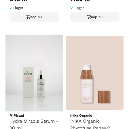
I lager
I lager
Köp nu
Köp nu
M Picaut
Inika Organic
Hydra Miracle Serum -
INIKA Organic
30 ml
Phytofuse Renew?