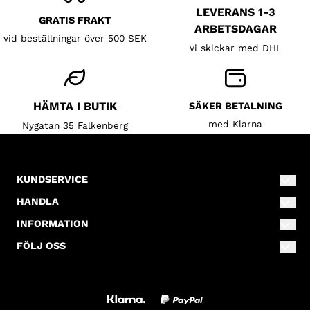
LEVERANS 1-3
GRATIS FRAKT
ARBETSDAGAR
vid beställningar över 500 SEK
vi skickar med DHL
HÄMTA I BUTIK
SÄKER BETALNING
med Klarna
Nygatan 35 Falkenberg
KUNDSERVICE
info@lillahalsokompaniet.se
HANDLA
0346-80110
Villkor
INFORMATION
Nygatan 35
Om oss
Kontakta oss
FÖLJ OSS
311 31
Facebook
Blogg
Falkenberg
Skapa konto
Instagram
Nyhetsbrev
Inloggning