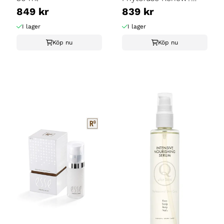
849 kr
Serum - 30 ml
839 kr
I lager
I lager
Köp nu
Köp nu