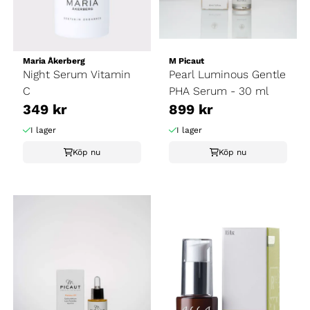
Maria Åkerberg
M Picaut
Night Serum Vitamin
Pearl Luminous Gentle
C
PHA Serum - 30 ml
349 kr
899 kr
I lager
I lager
Köp nu
Köp nu