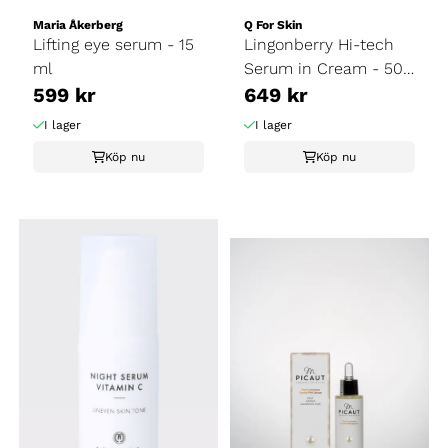
Maria Åkerberg
Q For Skin
Lifting eye serum - 15
Lingonberry Hi-tech
ml
Serum in Cream - 50
599 kr
ml
649 kr
I lager
I lager
Köp nu
Köp nu