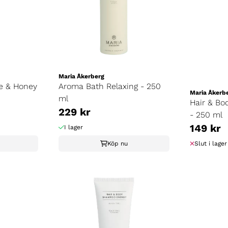
Maria Åkerberg
e & Honey
Aroma Bath Relaxing - 250
Maria Åkerb
ml
Hair & Bo
229 kr
- 250 ml
149 kr
I lager
Köp nu
Slut i lager