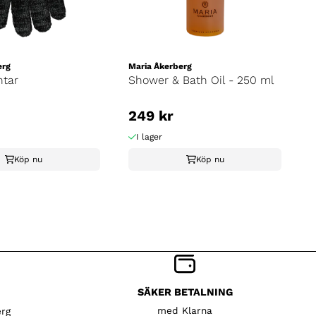
erg
Maria Åkerberg
ntar
Shower & Bath Oil - 250 ml
249 kr
I lager
Köp nu
Köp nu
SÄKER BETALNING
med Klarna
rg