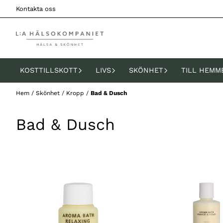
Hoppa till innehåll
Kontakta oss
KOSTTILLSKOTT
LIVS
SKÖNHET
TILL HEMM
Hem
/
Skönhet
/
Kropp
/
Bad & Dusch
Bad & Dusch