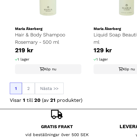
Maria Åkerberg
Maria Åkerberg
Hair & Body Shampoo
Liquid Soap Beauti
Rosemary - 500 ml
ml
219 kr
129 kr
I lager
I lager
Köp nu
Köp nu
1
2
Nästa >>
Visar
1
till
20
(av
21
produkter)
LEVER
GRATIS FRAKT
vid beställningar över 500 SEK