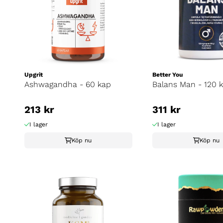
Upgrit
Better You
Ashwagandha - 60 kap
Balans Man - 120 
213 kr
311 kr
I lager
I lager
Köp nu
Köp nu