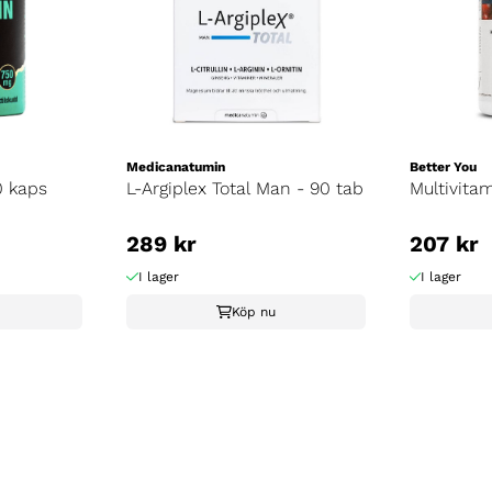
Medicanatumin
Better You
0 kaps
L-Argiplex Total Man - 90 tab
Multivita
289 kr
207 kr
I lager
I lager
Köp nu