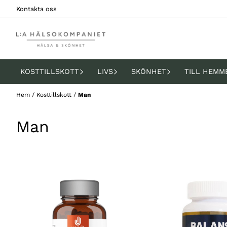
Hoppa till innehåll
Kontakta oss
KOSTTILLSKOTT
LIVS
SKÖNHET
TILL HEMM
Hem
/
Kosttillskott
/
Man
Man