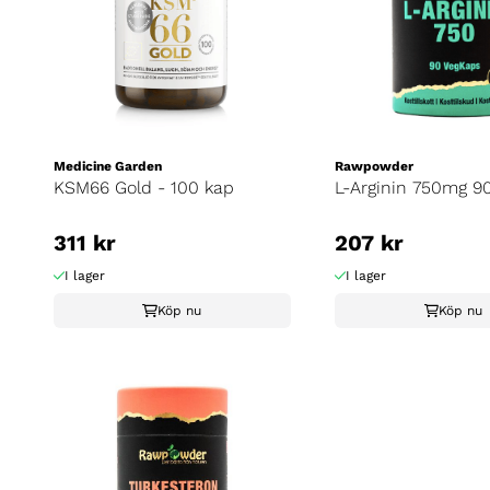
Medicine Garden
Rawpowder
KSM66 Gold - 100 kap
L-Arginin 750mg 9
311 kr
207 kr
I lager
I lager
Köp nu
Köp nu