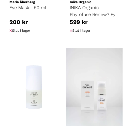
Maria Åkerberg
Inika Organic
Eye Mask - 50 ml
INIKA Organic
Phytofuse Renew? Eye
200 kr
Cream - 15 ml
599 kr
Slut i lager
Slut i lager