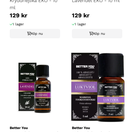
Kryddnejlika EKO - 10
Lavendel EKO - 10 ml
ml
129 kr
129 kr
I lager
I lager
Köp nu
Köp nu
Better You
Better You