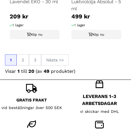
Lavendel EKO - 30 ml
Luktviololja Absolut - 5
ml
209 kr
499 kr
I lager
I lager
Köp nu
Köp nu
1
2
3
Nästa >>
Visar
1
till
20
(av
49
produkter)
LEVERANS 1-3
GRATIS FRAKT
ARBETSDAGAR
vid beställningar över 500 SEK
vi skickar med DHL