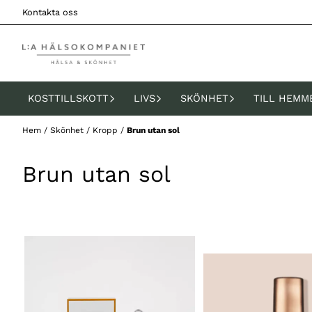
Hoppa till innehåll
Kontakta oss
KOSTTILLSKOTT
LIVS
SKÖNHET
TILL HEMM
Hem
/
Skönhet
/
Kropp
/
Brun utan sol
Brun utan sol