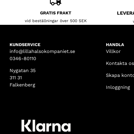
LEVER
GRATIS FRAKT
vid beställningar över 500 SEK
KUNDSERVICE
HANDLA
info@lillahalsokompaniet.se
Villkor
0346-80110
Kontakta os
Nygatan 35
Skapa kont
311 31
Falkenberg
Inloggning