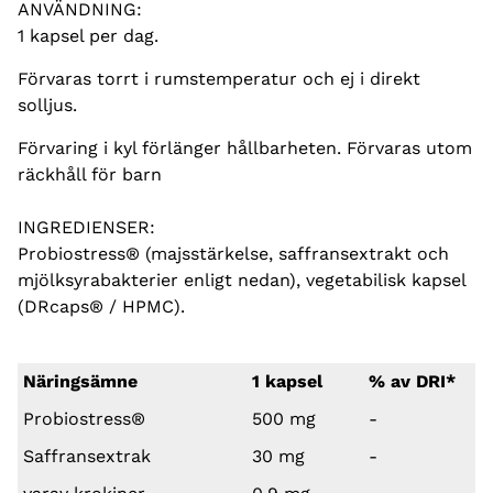
ANVÄNDNING:
1 kapsel per dag.
Förvaras torrt i rumstemperatur och ej i direkt
solljus.
Förvaring i kyl förlänger hållbarheten. Förvaras utom
räckhåll för barn
INGREDIENSER:
Probiostress® (majsstärkelse, saffransextrakt och
mjölksyrabakterier enligt nedan), vegetabilisk kapsel
(DRcaps® / HPMC).
Näringsämne
1 kapsel
% av DRI*
Probiostress®
500 mg
-
Saffransextrak
30 mg
-