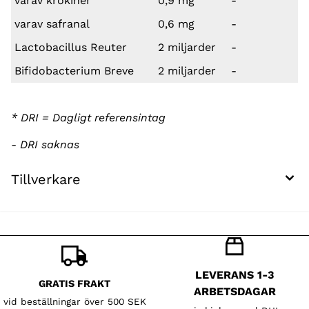
varav krokiner
0,9 mg
-
varav safranal
0,6 mg
-
Lactobacillus Reuter
2 miljarder
-
Bifidobacterium Breve
2 miljarder
-
* DRI = Dagligt referensintag
- DRI saknas
Tillverkare
LEVERANS 1-3
GRATIS FRAKT
ARBETSDAGAR
vid beställningar över 500 SEK