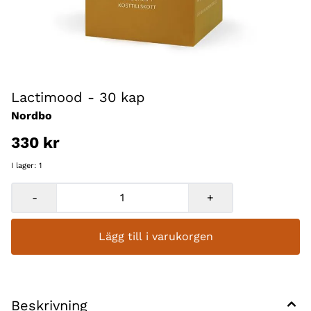
Lactimood - 30 kap
Nordbo
330 kr
I lager
: 1
-
+
Lägg till i varukorgen
Beskrivning