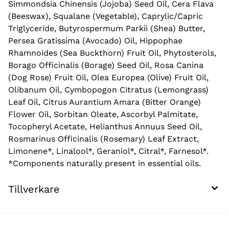
Simmondsia Chinensis (Jojoba) Seed Oil, Cera Flava
(Beeswax), Squalane (Vegetable), Caprylic/Capric
Triglyceride, Butyrospermum Parkii (Shea) Butter,
Persea Gratissima (Avocado) Oil, Hippophae
Rhamnoides (Sea Buckthorn) Fruit Oil, Phytosterols,
Borago Officinalis (Borage) Seed Oil, Rosa Canina
(Dog Rose) Fruit Oil, Olea Europea (Olive) Fruit Oil,
Olibanum Oil, Cymbopogon Citratus (Lemongrass)
Leaf Oil, Citrus Aurantium Amara (Bitter Orange)
Flower Oil, Sorbitan Oleate, Ascorbyl Palmitate,
Tocopheryl Acetate, Helianthus Annuus Seed Oil,
Rosmarinus Officinalis (Rosemary) Leaf Extract,
Limonene*, Linalool*, Geraniol*, Citral*, Farnesol*.
*Components naturally present in essential oils.
Tillverkare