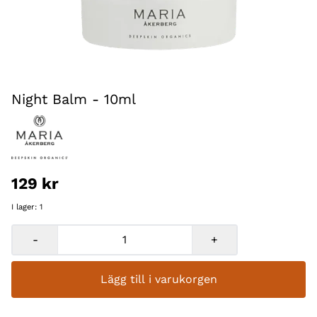
Night Balm - 10ml
129 kr
I lager
: 1
-
+
Lägg till i varukorgen