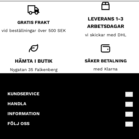
LEVERANS 1-3
GRATIS FRAKT
ARBETSDAGAR
vid beställningar över 500 SEK
vi skickar med DHL
HÄMTA I BUTIK
SÄKER BETALNING
med Klarna
Nygatan 35 Falkenberg
KUNDSERVICE
info@lillahalsokompaniet.se
HANDLA
0346-80110
Villkor
INFORMATION
Nygatan 35
Om oss
Kontakta oss
FÖLJ OSS
311 31
Facebook
Blogg
Falkenberg
Skapa konto