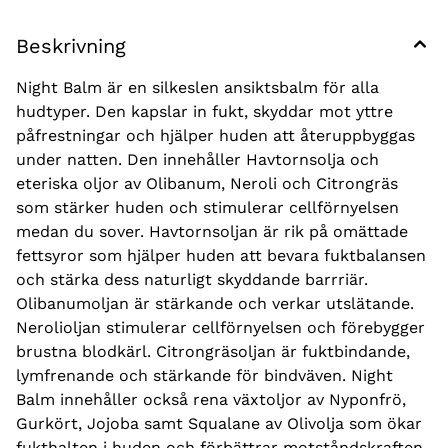
Beskrivning
Night Balm är en silkeslen ansiktsbalm för alla
hudtyper. Den kapslar in fukt, skyddar mot yttre
påfrestningar och hjälper huden att återuppbyggas
under natten. Den innehåller Havtornsolja och
eteriska oljor av Olibanum, Neroli och Citrongräs
som stärker huden och stimulerar cellförnyelsen
medan du sover. Havtornsoljan är rik på omättade
fettsyror som hjälper huden att bevara fuktbalansen
och stärka dess naturligt skyddande barrriär.
Olibanumoljan är stärkande och verkar utslätande.
Nerolioljan stimulerar cellförnyelsen och förebygger
brustna blodkärl. Citrongräsoljan är fuktbindande,
lymfrenande och stärkande för bindväven. Night
Balm innehåller också rena växtoljor av Nyponfrö,
Gurkört, Jojoba samt Squalane av Olivolja som ökar
fukthalten i huden och förbättrar motståndskraften.